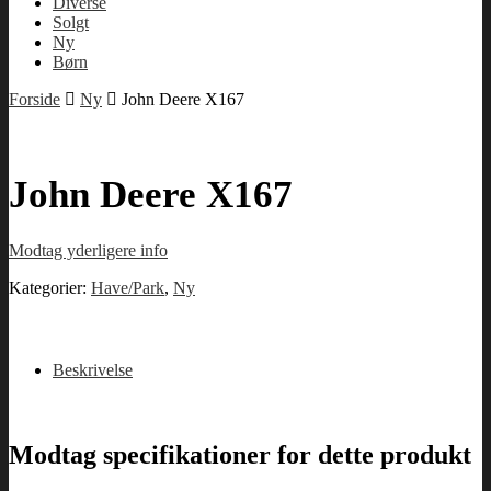
Diverse
Solgt
Ny
Børn
Forside
Ny
John Deere X167
John Deere X167
Modtag yderligere info
Kategorier:
Have/Park
,
Ny
Beskrivelse
Modtag specifikationer for dette produkt