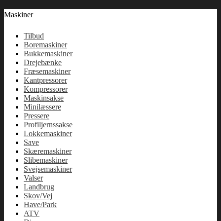
Maskiner
Tilbud
Boremaskiner
Bukkemaskiner
Drejebænke
Fræsemaskiner
Kantpressorer
Kompressorer
Maskinsakse
Minilæssere
Pressere
Profiljernssakse
Lokkemaskiner
Save
Skæremaskiner
Slibemaskiner
Svejsemaskiner
Valser
Landbrug
Skov/Vej
Have/Park
ATV