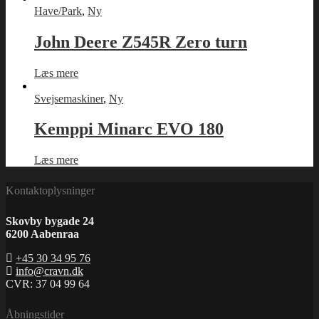
Have/Park
,
Ny
John Deere Z545R Zero turn
Læs mere
Svejsemaskiner
,
Ny
Kemppi Minarc EVO 180
Læs mere
Kontaktoplysninger
Skovby bygade 24
6200 Aabenraa
+45 30 34 95 76
info@cravn.dk
CVR: 37 04 99 64
Åbningstider