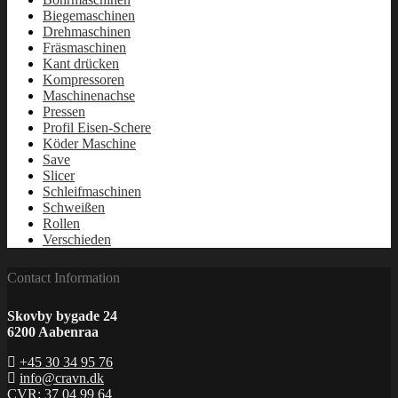
Biegemaschinen
Drehmaschinen
Fräsmaschinen
Kant drücken
Kompressoren
Maschinenachse
Pressen
Profil Eisen-Schere
Köder Maschine
Save
Slicer
Schleifmaschinen
Schweißen
Rollen
Verschieden
Contact Information
Skovby bygade 24
6200 Aabenraa
+45 30 34 95 76
info@cravn.dk
CVR: 37 04 99 64