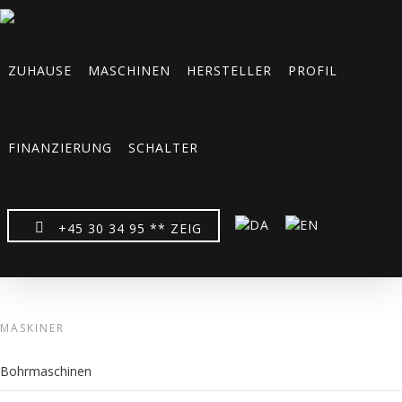
ZUHAUSE
MASCHINEN
HERSTELLER
PROFIL
FINANZIERUNG
SCHALTER
Nye maskinsakse fra La – Gasparini
+45 30 34 95 ** ZEIG
MASKINER
Bohrmaschinen